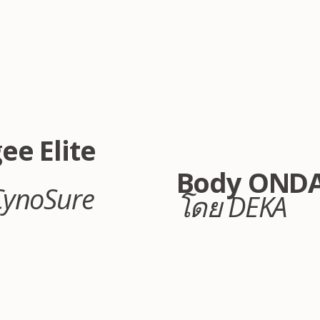
ภาพก่อนและหลังทำ
ee Elite
Body OND
CynoSure
โดย DEKA