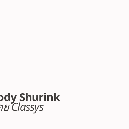
ody Shurink
ดย Classys