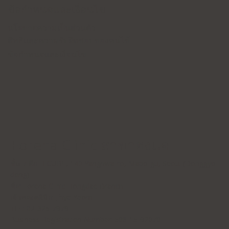
ข้อกำหนดและเงื่อนไข
นโยบายความเป็นส่วนตัว
สิทธิและความรับผิดชอบของคนไข้
ข้อกำหนดและเงื่อนไข
Forena Clinic สาขาฮงแด
ชั้น 7 ตึก H-CUBE, 140 Yanghwa-ro, Mapo-gu, Seoul (Donggyo-
dong)
ชื่อ: Forena Clinic Hongdae Branch
เจ้าของคลินิก: Jihye Yeom
TEL: 02-325-7979
Business Registration Number: 508-15-92070