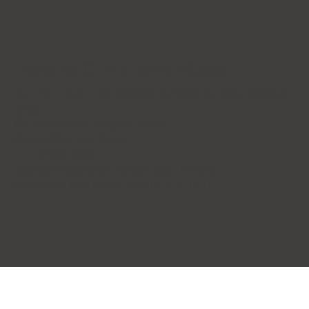
Forena Clinic สาขาฮงแด
ชั้น 7 ตึก H-CUBE, 140 Yanghwa-ro, Mapo-gu, Seoul (Donggyo-
dong)
ชื่อ: Forena Clinic Hongdae Branch
เจ้าของคลินิก: Jihye Yeom
TEL: 02-325-7979
Business Registration Number: 508-15-92070
COPYRIGHT© 2025. ALL RIGHTS RESERVED.