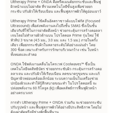
Ultherapy Prime + ONDA คือทรีตเมนต์ยกกระชับและฟื้นฟู
ผิวหน้าแบบไม่ผ่าตัด ที่รวมเทคโนโลยีขั้นสูงเพื่อช่วยยก
กระชับ ปรับผิวให้เรียบเนียน และฟื้นฟูสภาพผิวให้ดูอ่อนเยาว์
Ultherapy Prime ใช้คลื่นอัลตราซาวด์แบบโฟกัส (Focused
Ultrasound) เพื่อส่งพลังงานลงไปถึงชั้น SMAS ซึ่งเป็นชั้น
เดียวกับที่ใช้ในการผ่าตัดดึงหน้า ช่วยกระตุ้นการสร้างคอลลา
เจนโดยไม่ทำลายผิวด้านบน โปรโตคอล Prime รุ่นใหม่ ใช้
หัวทิป 3 ขนาด (4.5 มม., 3.0 มม. และ 1.5 มม.) ภายในครั้ง
เดียว เพื่อยกกระชับผิวในหลายระดับได้อย่างแม่นยำ โดย
300 ช็อต เหมาะสำหรับการรักษาบริเวณกว้าง เช่น ใบหน้า
ทั้งหมดและลำคอ
ONDA ใช้พลังงานคลื่นไมโครเวฟ Coolwaves™ ซึ่งเป็น
เทคโนโลยีจดสิทธิบัตร ช่วยยกกระชับผิว กระตุ้นการสร้างคอ
ลลาเจน และปรับผิวให้เรียบเนียน ลดขนาดรูขุมขน และแก้
ปัญหาผิวหย่อนคล้อยเล็กน้อย ระบบความเย็นในเครื่องช่วย
ปกป้องผิวและทำให้รู้สึกสบายขณะทำ ในโปรโตคอลนี้ จะ
ปล่อยพลังงาน 60 กิโลจูล (kJ) เพื่อผลลัพธ์การฟื้นฟูผิวหน้า
อย่างครบวงจร
การทำ Ultherapy Prime + ONDA ร่วมกัน จะช่วยยกกระชับ
ปรับรูปหน้า และฟื้นฟูสภาพผิวได้อย่างมีประสิทธิภาพ โดยไม่
ต้องผ่าตัดหรือมีช่วงพักฟื้นที่นาน