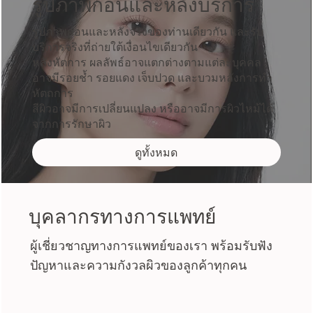
รูปภาพก่อนและหลังบริการ
รูปภาพก่อนและหลังจริงของท่านเดียวกัน และรับ
บริการจริงที่ถ่ายใต้เงื่อนไขเดียวกัน
หลังหัตการ ผลลัพธ์อาจแตกต่างตามแต่ละบุคคล
อาจมีรอยช้ำ รอยแดง เจ็บปวด และบวมหลังการทำ
หัตถการ
สีผิวอาจมีการเปลี่ยนแปลง หรืออาจมีการผิวไหม้ได้
จากการรักษาผิว
ดูทั้งหมด
บุคลากรทางการแพทย์
ผู้เชี่ยวชาญทางการแพทย์ของเรา พร้อมรับฟัง
ปัญหาและความกังวลผิวของลูกค้าทุกคน