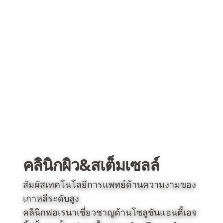
คลินิกผิว&สเต็มเซลล์
สัมผัสเทคโนโลยีการแพทย์ด้านความงามของ
เกาหลีระดับสูง
คลินิกฟอเรนาเชี่ยวชาญด้านโซลูชันแอนตี้เอจ