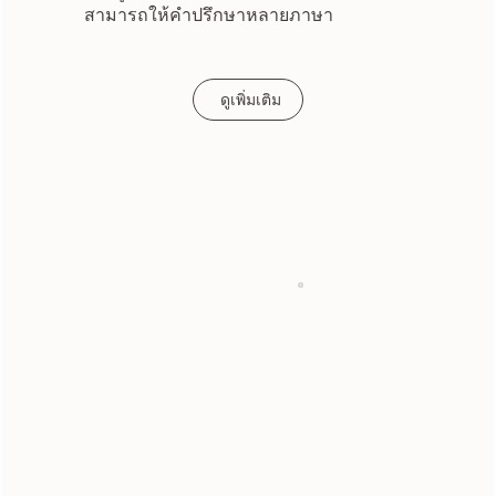
สามารถให้คำปรึกษาหลายภาษา
ดูเพิ่มเติม
50+
98%
ลูกค้าจาก 50+ ประเทศมา
ลูกค้
อัตราความพึงพอใจจาก
เยี่ยม