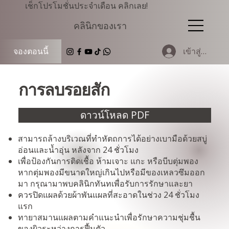
เช็กโปรโมชั่นประจำเดือน คลิกเลย!
คลินิกของเรา
เข้าสู่ระบบ
จองตอนนี้
การลบรอยสัก
ดาวน์โหลด PDF
สามารถล้างบริเวณที่ทำหัตถการได้อย่างเบามือด้วยสบู่
อ่อนและน้ำอุ่น หลังจาก 24 ชั่วโมง
เพื่อป้องกันการติดเชื้อ ห้ามเจาะ แกะ หรือบีบตุ่มพอง
หากตุ่มพองมีขนาดใหญ่เกินไปหรือมีของเหลวซึมออก
มา กรุณามาพบคลินิกทันทเพื่อรับการรักษาและยา
ควรปิดแผลด้วยผ้าพันแผลที่สะอาดในช่วง 24 ชั่วโมง
แรก
ทายาสมานแผลตามคำแนะนำเพื่อรักษาความชุ่มชื้น
ของผิวระหว่างการฟื้นตัว