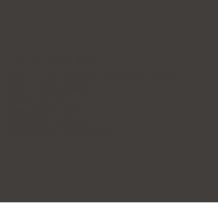
FORENA皮膚科
7楼, H-CUBE, 140 杨花路, 麻浦区, 首尔（东桥洞）
商号：
FORENA皮膚科
负责人：염지혜
电话：02-325-7979
营业注册号：508-15-92070
版权 © 2025。保留所有权利。