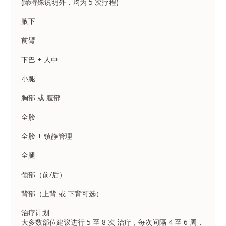
(除特殊说明外，均为 5 次疗程)
腋下
前臂
下巴 + 人中
小腿
胸部 或 腹部
全脸
全脸 + 镇静管理
全腿
颈部（前/后）
背部（上背 或 下背可选）
治疗计划
大多数部位建议进行 5 至 8 次 治疗，每次间隔 4 至 6 周，