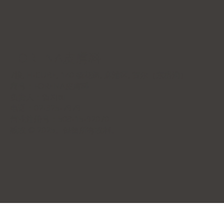
FORENA皮膚科
7楼, H-CUBE, 140 杨花路, 麻浦区, 首尔（东桥洞）
商号：
FORENA皮膚科
负责人：염지혜
电话：02-325-7979
营业注册号：508-15-92070
版权 © 2025。保留所有权利。