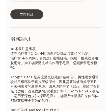
分
鐘
立即預訂
服務說明
★ 术前注意事项
请在治疗前 12–24 小时内自行刮除治疗部位的毛发。
治疗前 4–6 周内，请勿进行蜜蜡脱毛、挽脸、拔毛或使用
脱毛膏。为了确保激光精准作用于毛囊，必须保留毛发根
部。
Apogee Elite+ 是男士激光脱毛的“金标准”。男性毛发通常
较粗且根部位于真皮层较深处，因此需要能够有效穿透且
不损伤表皮的激光系统。该系统结合了 755nm 翠绿宝石激
光（适用于浅色皮肤/细软毛发）和 1064nm Nd:YAG 激光
（适用于深色皮肤/深层毛囊），确保所有肤质和身体部位
都能获得安全有效的治疗。
为什么选择 Apogee Elite Plus？