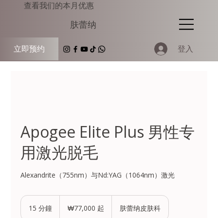
查看我们的本月优惠
肤蕾纳
登入
立即预约
Apogee Elite Plus 男性专
用激光脱毛
Alexandrite（755nm）与Nd:YAG（1064nm）激光
77,000
韩
15 分鐘
1
₩77,000 起
肤蕾纳皮肤科
元
5
起