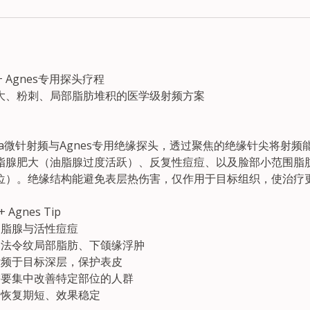
 + Agnes专用探头疗程
大、粉刺、局部脂肪堆积的医学级射频方案
nza微针射频与Agnes专用绝缘探头，透过聚焦的绝缘针尖将射
脂腺肥大（油脂腺过度活跃）、反复性痘痘、以及脸部小范围脂
位）。绝缘结构能避免表层热伤害，仅作用于目标组织，使治疗
 Agnes Tip
油脂腺与活性痘痘
、法令纹局部脂肪、下颌缘浮肿
射频于目标深层，保护表皮
需要集中改善特定部位的人群
，恢复期短、效果稳定