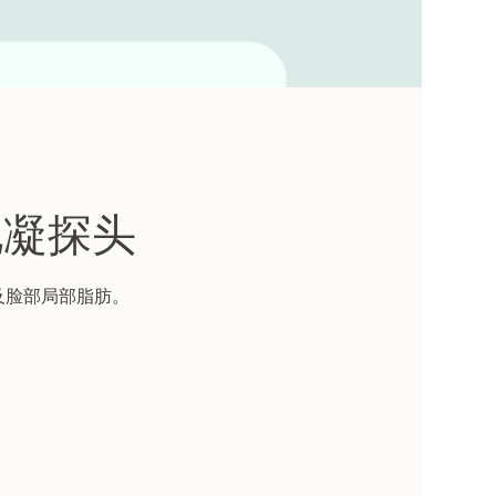
肪电凝探头
大及脸部局部脂肪。