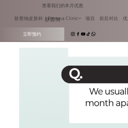
查看我们的本月优惠
肤蕾纳皮肤科｜Forena Clinic
项⽬
前后对⽐
优
肤蕾纳
立即预约