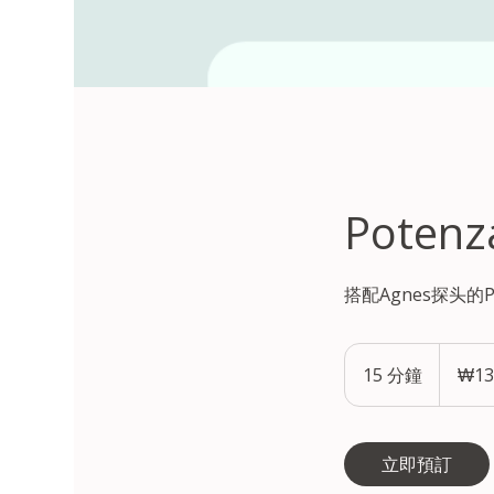
Pote
搭配Agnes探头
132,000
韩
15 分鐘
1
₩13
元
起
5
分
鐘
立即預訂