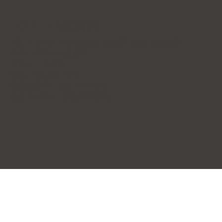
FORENA皮膚科
7楼, H-CUBE, 140 杨花路, 麻浦区, 首尔（东桥洞）
商号：
FORENA皮膚科
负责人：염지혜
电话：02-325-7979
营业注册号：508-15-92070
版权 © 2025。保留所有权利。