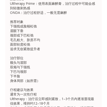
Ultherapy Prime：使用表面麻醉膏，治疗过程中可能会感
到轻微刺热感
ONDA：治疗过程舒适，一般无需麻醉
推荐对象
下颌线或脸颊松弛
眉眼下垂
颈部或下巴松弛
毛孔粗大、肤质不均
面部轻度松弛
追求无创紧致提升者
治疗部位
额头与眉部
双颊与下颌线
下巴与颈部
下半脸
身体局部（如所需）
疗程建议与效果
通常为一次性疗程
Ultherapy：治疗后立即感到紧致，1–3个月内逐渐显现最
佳效果，维持约12–18个月