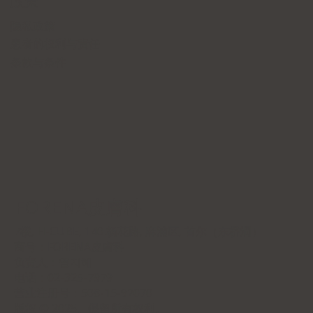
政策
隐私政策
患者的权利与责任
条款与条件
FORENA皮膚科
7楼, H-CUBE, 140 杨花路, 麻浦区, 首尔（东桥洞）
商号：
FORENA皮膚科
负责人：염지혜
电话：02-325-7979
营业注册号：508-15-92070
版权 © 2025。保留所有权利。