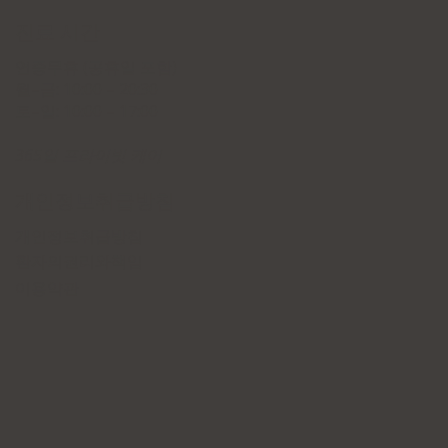
진료 시간
연중무휴 (공휴일 포함)
월–금: 10:00 – 20:30
토–일: 10:00 – 17:00
365일 프라이빗 케어
개인정보취급방침
개인정보취급방침
환자의권리와책임
이용약관