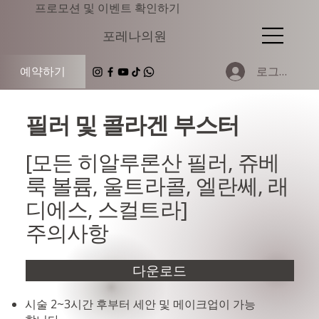
​프로모션 및 이벤트 확인하기
​포레나의원
로그인
예약하기
필러 및 콜라겐 부스터
[모든 히알루론산 필러, 쥬베
룩 볼륨, 울트라콜, 엘란쎄, 래
디에스, 스컬트라]
주의사항
다운로드
시술 2~3시간 후부터 세안 및 메이크업이 가능