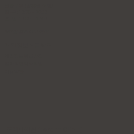
연중무휴 (공휴일 포함)
월–금: 10:00 – 20:30
토–일: 10:00 – 17:00
365일 프라이빗 케어
개인정보취급방침
개인정보취급방침
환자의권리와책임
이용약관
​​​포레나의원 (Forena Clinic)