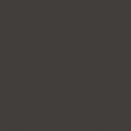
월–금: 10:00 – 20:30
토–일: 10:00 – 17:00
365일 프라이빗 케어
개인정보취급방침
개인정보취급방침
환자의권리와책임
이용약관
​​​포레나의원 (Forena Clinic)
서울특별시 마포구 양화로 140, H-CUBE 7층 (동교동)