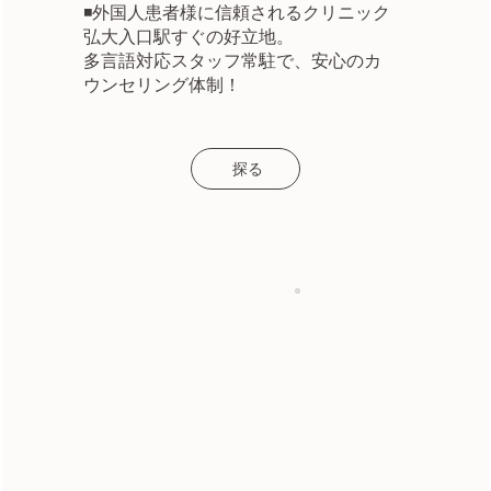
◾️外国人患者様に信頼されるクリニック
弘大入口駅すぐの好立地。
多言語対応スタッフ常駐で、安心のカ
ウンセリング体制！
探る
50+
98%
カ国以上の患者様
患者満足度