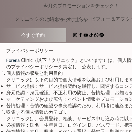
今月のプロモーションをチェック！
クリニックのご紹介
サービス
ビフォー＆アフタ
​フォレナクリニック
今すぐ予約
プライバシーポリシー
Clinic（以下「クリニック」といいます）は、個
Forena
のプライバシーポリシーを策定し、公表します。
個人情報の収集と利用目的
クリニックは以下の目的で個人情報を収集および利用しま
サービス提供：サービス提供契約を履行し、関連するコン
身元確認：身元確認、不正利用の防止、苦情処理、お知ら
マーケティングおよび広告：イベント情報やプロモーショ
苦情処理：苦情の確認や事実確認のため、利用者に連絡ま
収集する個人情報のカテゴリ
クリニックは、会員登録、相談、サービス申し込み時に以
必須情報：氏名、生年月日、ログインID、パスワード、携
任意情報：支店、興味、イベント選択、登録元、郵送および