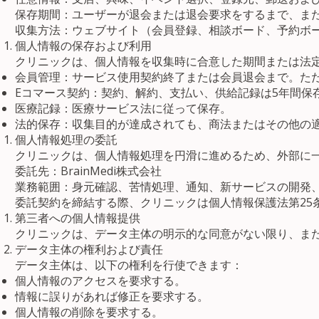
保存期間：ユーザーが退会または退会要求をするまで、ま
収集方法：ウェブサイト（会員登録、相談ボード、予約ボ
個人情報の保存および利用
クリニックは、個人情報を収集時に合意した期間または法
会員管理：サービス使用契約終了または会員退会まで。た
Eコマース契約：契約、解約、支払い、供給記録は5年間保
医療記録：医療サービス法に従って保存。
法的保存：収集目的が達成されても、商法またはその他の
個人情報処理の委託
クリニックは、個人情報処理を円滑に進めるため、外部に
委託先：BrainMedi株式会社
業務範囲：身元確認、苦情処理、通知、新サービスの開発
委託契約を締結する際、クリニックは個人情報保護法第2
第三者への個人情報提供
クリニックは、データ主体の明示的な同意がない限り、ま
データ主体の権利および責任
データ主体は、以下の権利を行使できます：
個人情報のアクセスを要求する。
情報に誤りがあれば修正を要求する。
個人情報の削除を要求する。