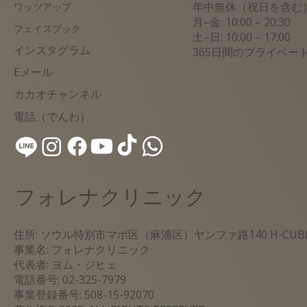
年中無休（祝日を含む
ワッツアップ
月–金: 10:00 – 20:30
フェイスブック
土–日: 10:00 – 17:00
インスタグラム
365日間のプライベー
​Eメール
カカオチャンネル
電話（でんわ）
フォレナクリニック
住所: ソウル特別市マポ区（麻浦区）ヤンファ路140 H-CU
事業名: フォレナクリニック
代表者: ヨム・ジヒェ
電話番号: 02-325-7979
事業登録番号: 508-15-92070