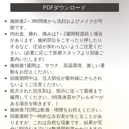
PDFダウンロード
施術後2～3時間後から洗顔およびメイクが可
能です。
内出血、腫れ、痛みは1～2週間程度続く場合
があります。施術部位をこすったり押したり
するなど、圧迫が加わらないようご注意くだ
さい。(必要に応じて医療スタッフより別途ご
案内いたします)
施術後1週間は、サウナ、高温環境、激しい運
動をお控えください。
回復期間中は、注入部位が紫外線にさらされ
ないようご注意ください。
処方された抗生剤は、指示に従って最後まで
服用してください。(特異体質やアレルギーが
ある場合を除きます。)
施術後7日間は飲酒・喫煙をお控えください。
回復過程で一時的な左右差が生じることがあ
りますが、これは自然な現象です。結果が完
全に馴染むまでには数週間程度かかりますの