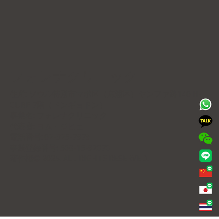
フォレナクリニック
住所: ソウル特別市マポ区（麻浦区）ヤンファ路140 H-
CUBE 7階（ドンギョドン）
事業名: フォレナクリニック
代表者: ヨム・ジヒェ
電話番号: 02-325-7979
事業登録番号: 508-15-92070
著作権© 2025. ALL RIGHTS RESERVED.