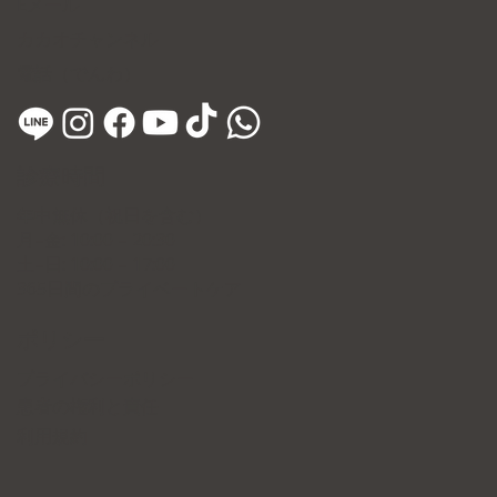
​Eメール
カカオチャンネル
電話（でんわ）
診療時間
年中無休（祝日を含む）
月–金: 10:00 – 20:30
土–日: 10:00 – 17:00
365日間のプライベートケア
ポリシー
プライバシーポリシー
患者の権利と責任
利用規約