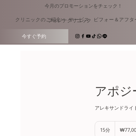
今月のプロモーションをチェック！
クリニックのご紹介
サービス
ビフォー＆アフタ
​フォレナクリニック
今すぐ予約
アポジ
アレキサンドライトレ
77,000
韓
15分
1
₩77,
国
ウ