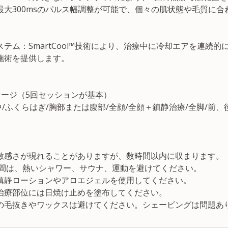
最大300msのパルス幅調整が可能で、個々の肌状態や毛質に合
テム：SmartCool™技術により、治療中に冷却エアを連続的
施術を提供します。
ケージ（5回セッションが基本）
中/ふくらはぎ/胸部または腹部/全顔/全顔＋鎮静治療/全脚/前、
）
敏感さが現れることがありますが、数時間以内に収まります。
8時間は、熱いシャワー、サウナ、運動を避けてください。
鎮静ローションやアロエジェルを使用してください。
治療部位には日焼け止めを塗布してください。