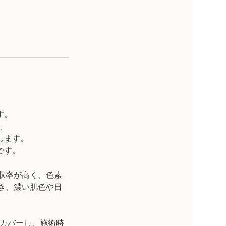
す。
せ、
します。
です。
吸収率が高く、色素
届き、濃い肌色や日
をカバーし、施術時