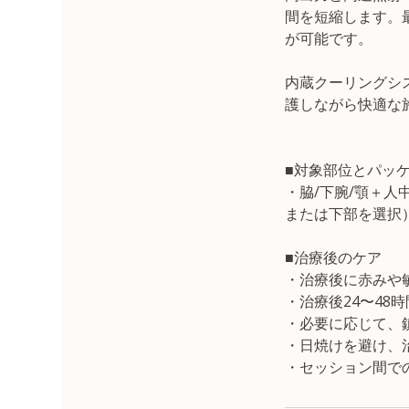
間を短縮します。
が可能です。
内蔵クーリングシス
護しながら快適な
■対象部位とパッ
・脇/下腕/顎＋人
または下部を選択
■治療後のケア
・治療後に赤みや
・治療後24〜4
・必要に応じて、
・日焼けを避け、