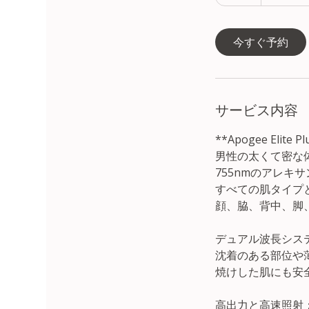
5
ォ
分
ン
よ
り
今すぐ予約
サービス内容
**Apogee El
男性の太くて密な
755nmのアレキサ
すべての肌タイプ
顔、脇、背中、脚
デュアル波長シス
沈着のある部位や薄
焼けした肌にも安
高出力と高速照射