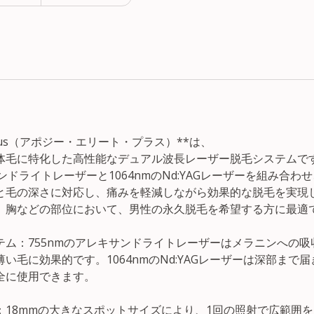
ite Plus（アポジー・エリート・プラス）**は、
体毛に特化した高性能なデュアル波長レーザー脱毛システムで
ンドライトレーザーと1064nmのNd:YAGレーザーを組み合わ
と毛の深さに対応し、痛みを軽減しながら効果的な脱毛を実現
、胸などの部位において、男性の永久脱毛を希望する方に最適
テム：755nmのアレキサンドライトレーザーはメラニンへの
い毛に効果的です。1064nmのNd:YAGレーザーは深部まで
全に使用できます。
：18mmの大きなスポットサイズにより、1回の照射で広範囲