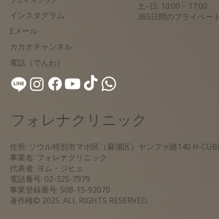
土–日: 10:00 – 17:00
インスタグラム
365日間のプライベー
​Eメール
カカオチャンネル
電話（でんわ）
フォレナクリニック
住所: ソウル特別市マポ区（麻浦区）ヤンファ路140 H-CU
事業名: フォレナクリニック
代表者: ヨム・ジヒェ
電話番号: 02-325-7979
事業登録番号: 508-15-92070
著作権© 2025. ALL RIGHTS RESERVED.