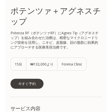
ポテンツァ＋アグネスチ
ップ
Potenza RF（ポテンツァRF）にAgnes Tip（アグネスチ
ップ）を組み合わせた治療は、精密なマイクロニードリ
ング技術を活用し、ニキビ、皮脂腺、顔の脂肪に効果的
にアプローチする医療美容治療です。
132,000
韓
15分
1
₩132,000より
Forena Clinic
国
5
ウ
分
ォ
ン
よ
今すぐ予約
り
サービス内容