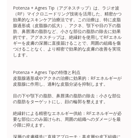
Potenza + Agnes Tip（アグネスチップ）は、ラジオ波
（RF）マイクロニードリング技術を活用した、精密かつ
効果的なスキンケア治療法です。この治療は、特に皮脂
腺過形成（皮脂腺の拡大）、アクネ、顎下や目の下の脂
肪、鼻唇溝の脂肪など、小さな部位の脂肪の除去に効果
的です。アグネスチップは、絶縁針を使用してRFエネル
ギーを皮膚の深層に直接届けることで、周囲の組織を傷
つけることなく、より精密で効果的な皮膚の改善を実現
します。
Potenza + Agnes Tipの特徴と利点
皮脂腺過形成やアクネの治療に効果的：RFエネルギーが
皮脂腺に作用し、過剰な皮脂分泌を抑制します。
目の下や顎下の脂肪、鼻唇溝の脂肪の除去：小さな部位
の脂肪をターゲットにし、顔の輪郭を整えます。
絶縁針による精密なエネルギー供給：RFエネルギーが必
要な部位にのみ届けられ、周囲の組織へのダメージを最
小限に抑えます。
深層の皮膚構造に直接アプローチ：真皮層や皮下組織に