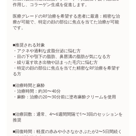
作用し、コラーゲン生成を促進します。
医療グレードのRF治療を希望する患者に最適：精密な治
療が可能で、特定の顔の部位に焦点を当てた治療が可能
です。
■推奨される対象
・アクネや過剰な皮脂分泌に悩む方
・目の下や顎下の脂肪、鼻唇溝の脂肪が気になる方
・繰り返す吹き出物や詰まった毛穴に悩む方
・特定の顔の部位に焦点を当てた精密なRF治療を希望す
る方
■治療時間と麻酔
・治療時間：約30〜40分
・麻酔：治療の20〜30分前に塗布麻酔クリームを使用
■治療回数：通常、4〜6週間間隔で1〜3回のセッションを
推奨
■回復時間：軽度の赤みや小さなかさぶたが2〜5日間続く