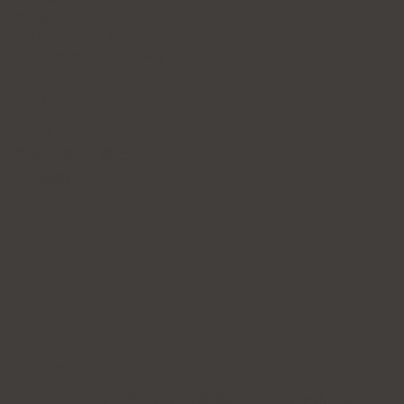
月–金: 10:00 – 20:30
土–日: 10:00 – 17:00
365日間のプライベートケア
ポリシー
プライバシーポリシー
患者の権利と責任
利用規約
フォレナクリニック
住所: ソウル特別市マポ区（麻浦区）ヤンファ路140 H-