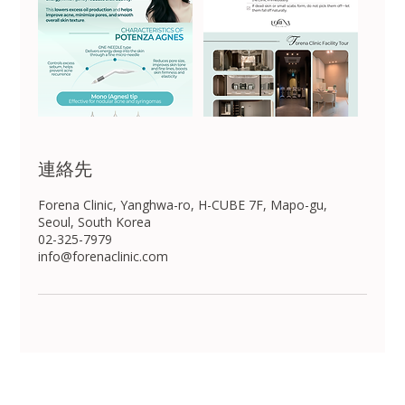
連絡先
Forena Clinic, Yanghwa-ro, H-CUBE 7F, Mapo-gu,
Seoul, South Korea
02-325-7979
info@forenaclinic.com