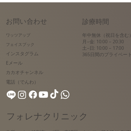
お問い合わせ
診療時間
年中無休（祝日を含む
ワッツアップ
月–金: 10:00 – 20:30
フェイスブック
土–日: 10:00 – 17:00
インスタグラム
365日間のプライベー
​Eメール
カカオチャンネル
電話（でんわ）
フォレナクリニック