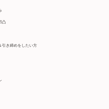
み
凹凸
＆引き締めをしたい方
ン