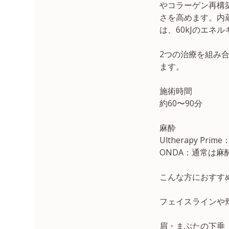
やコラーゲン再構
さを高めます。内
は、60kJのエネ
2つの治療を組み
ます。
施術時間
約60〜90分
麻酔
Ultherapy P
ONDA：通常は
こんな方におすす
フェイスラインや
眉・まぶたの下垂