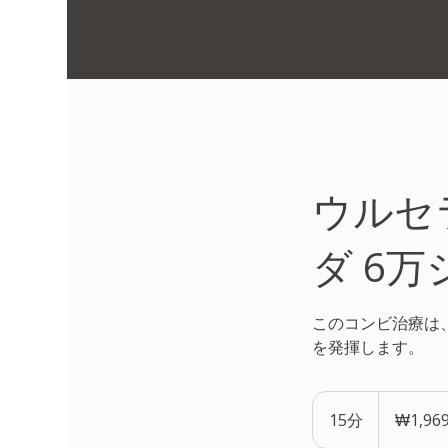
ウルセラ
ダ 6
このコンビ治療は
を発揮します。
1,969,000
韓
15分
1
₩1,969
国
ウ
5