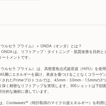
rime（ウルセラ プライム）＋ ONDA（オンダ）とは？
Prime + ONDA は、リフトアップ・タイトニング・肌質改善を目
リートメントです。
Prime（ウルセラ プライム） は、高密度焦点式超音波（HIFU）を
MAS層にエネルギーを届け、表皮を傷つけることなくコラーゲ
れたPrimeプロトコルでは、4.5mm・3.0mm・1.5mmの
り深く精密なリフトアップを実現します。300ショットは下顔
部分的な施術に適しています。
 は、Coolwaves™（特許取得のマイクロ波エネルギー）を利