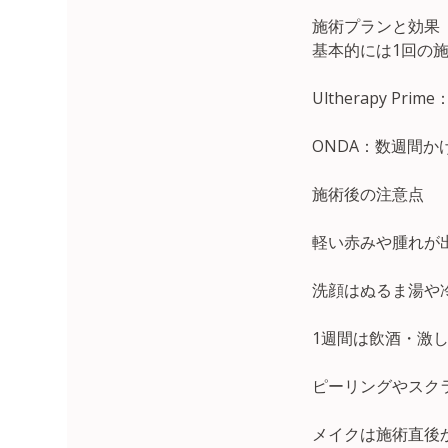
施術プランと効果
基本的には1回の
Ultherapy 
ONDA：数週間
施術後の注意点
軽い赤みや腫れが
洗顔はぬるま湯や
1週間は飲酒・激
ピーリングやスク
メイクは施術直後